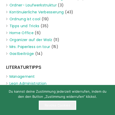
Ordner- Laufwerkstruktur
(3)
Kontinuierliche Verbesserung
(43)
Ordnung ist cool
(19)
Tipps und Tricks
(35)
Home Office
(6)
Organizer auf der Walz
(11)
Mrs. Paperless on tour
(15)
Gastbeiträge
(14)
LITERATURTIPPS
Management
Lean Administration
Green-Lean-Digital
Du kannst deine Zustimmung jederzeit widerrufen, indem du
den den Button „Zustimmung widerrufen“ klickst.
Künstliche Intelligenz
Kaizen / KVP
Revoke Cookies
Selbst- und Zeitmanagement